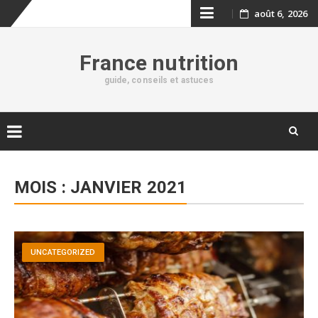
Skip
août 6, 2026
to
France nutrition
content
guide, conseils et astuces
Skip
to
MOIS :
JANVIER 2021
content
UNCATEGORIZED